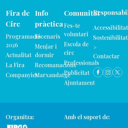
Fira de
Info
Comunitat
Responsabil
Circ
pràctica
Fes-te
Accessibilitat
voluntari
Programació
Escenaris
Sostenibilitat
Escola de
2026
Menjar i
>
circ
Actualitat
dormir
Contactar
Professionals
La Fira
Recomanacions
Publicitat
Companyies
Marxandatge
Ajuntament
Organitza:
Amb el suport de: