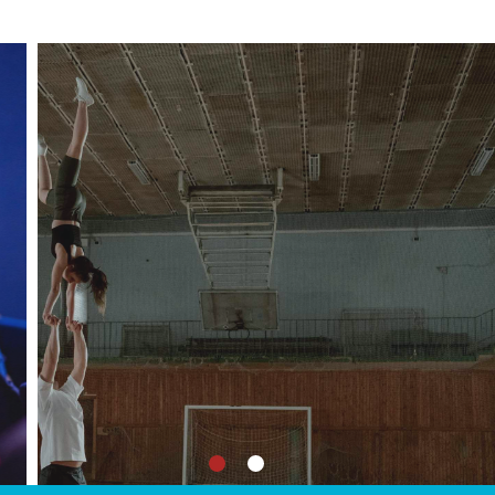
RESIDÈNCIES
ARTÍSTIQUES
Oferim un espai de creació i la
possibilitat de sinèrgies entre els
artistes i la població pel foment de
noves audiències i nexes amb la
comunitat.