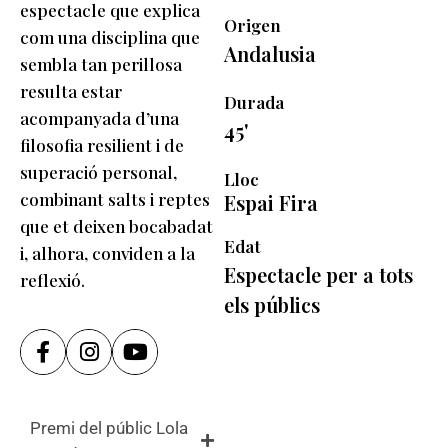
espectacle que explica
Origen
com una disciplina que
Andalusia
sembla tan perillosa
resulta estar
Durada
acompanyada d’una
45'
filosofia resilient i de
superació personal,
Lloc
combinant salts i reptes
Espai Fira
que et deixen bocabadat
Edat
i, alhora, conviden a la
Espectacle per a tots
reflexió.
els públics
Premi del públic Lola