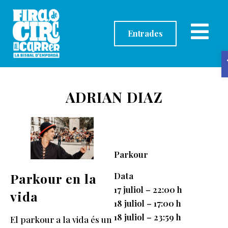
contingut
Entrades
ADRIAN DIAZ
Parkour
Data
Parkour en la
17 juliol – 22:00 h
vida
18 juliol – 17:00 h
18 juliol – 23:59 h
El parkour a la vida és un