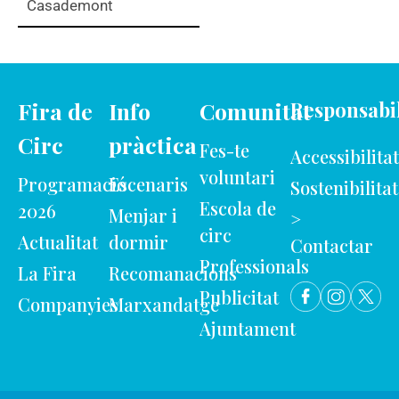
Casademont
Fira de
Info
Comunitat
Responsabil
Circ
pràctica
Fes-te
Accessibilitat
voluntari
Programació
Escenaris
Sostenibilitat
Escola de
2026
Menjar i
>
circ
Actualitat
dormir
Contactar
Professionals
La Fira
Recomanacions
Publicitat
Companyies
Marxandatge
Ajuntament