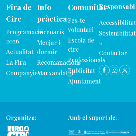
Fira de
Info
Comunitat
Responsabil
Circ
pràctica
Fes-te
Accessibilitat
voluntari
Programació
Escenaris
Sostenibilitat
Escola de
2026
Menjar i
>
circ
Actualitat
dormir
Contactar
Professionals
La Fira
Recomanacions
Publicitat
Companyies
Marxandatge
Ajuntament
Organitza:
Amb el suport de: