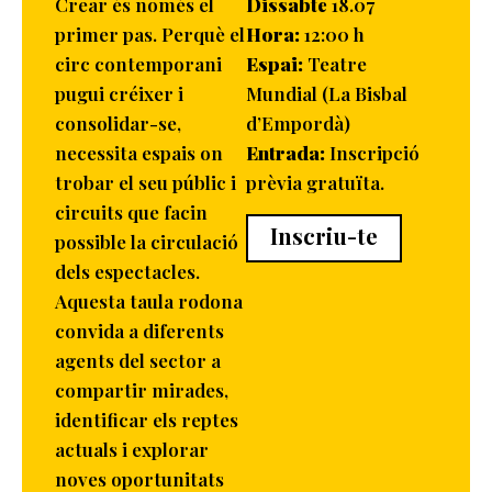
Crear és només el
Dissabte
18.07
primer pas. Perquè el
Hora:
12:00 h
circ contemporani
Espai:
Teatre
pugui créixer i
Mundial (La Bisbal
consolidar-se,
d’Empordà)
necessita espais on
Entrada:
Inscripció
trobar el seu públic i
prèvia gratuïta.
circuits que facin
Inscriu-te
possible la circulació
dels espectacles.
Aquesta taula rodona
convida a diferents
agents del sector a
compartir mirades,
identificar els reptes
actuals i explorar
noves oportunitats