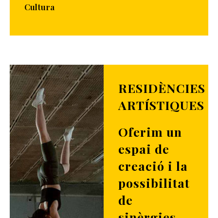
Cultura
RESIDÈNCIES
ARTÍSTIQUES
Oferim un
espai de
creació i la
possibilitat
de
sinèrgies