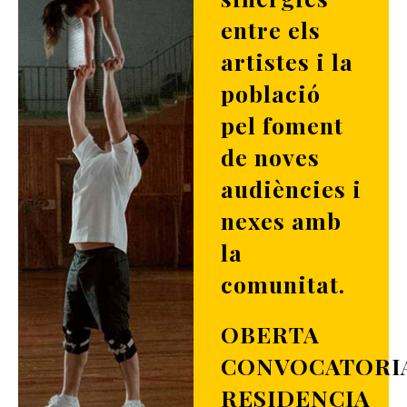
entre els
artistes i la
població
pel foment
de noves
audiències i
nexes amb
la
comunitat.
OBERTA
CONVOCATORI
RESIDENCIA