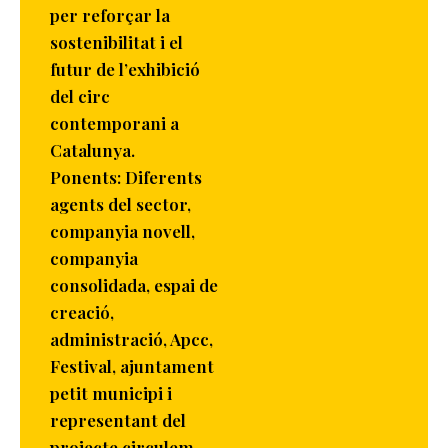
per reforçar la
sostenibilitat i el
futur de l’exhibició
del circ
contemporani a
Catalunya.
Ponents: Diferents
agents del sector,
companyia novell,
companyia
consolidada, espai de
creació,
administració, Apcc,
Festival, ajuntament
petit municipi i
representant del
projecte circulem.