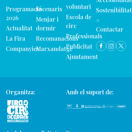
voluntari
Programació
Escenaris
Sostenibilitat
Escola de
2026
Menjar i
>
circ
Actualitat
dormir
Contactar
Professionals
La Fira
Recomanacions
Publicitat
Companyies
Marxandatge
Ajuntament
Organitza:
Amb el suport de: