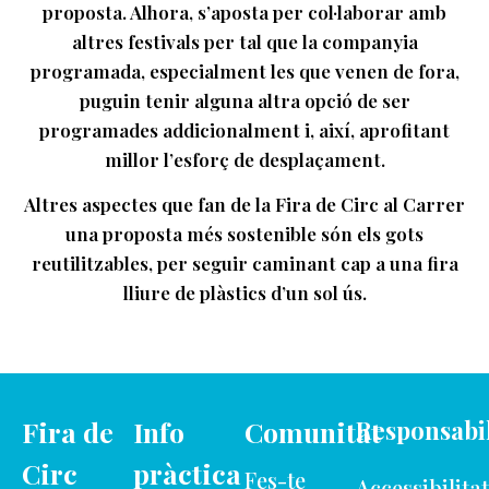
proposta. Alhora, s’aposta per col·laborar amb
altres festivals per tal que la companyia
programada, especialment les que venen de fora,
puguin tenir alguna altra opció de ser
programades addicionalment i, així, aprofitant
millor l’esforç de desplaçament.
Altres aspectes que fan de la Fira de Circ al Carrer
una proposta més sostenible són els gots
reutilitzables, per seguir caminant cap a una fira
lliure de plàstics d’un sol ús.
Fira de
Info
Comunitat
Responsabil
Circ
pràctica
Fes-te
Accessibilitat