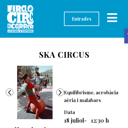
contingut
Entrades
SKA CIRCUS
Equilibrisme, acrobàcia
aèria i malabars
Data
18 juliol
-
12:30
h