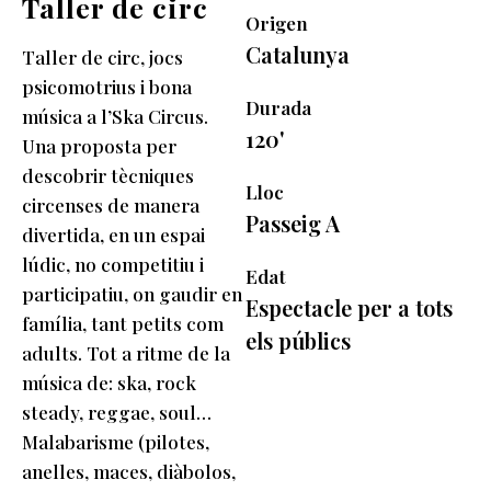
Taller de circ
Origen
Catalunya
Taller de circ, jocs
psicomotrius i bona
Durada
música a l’Ska Circus.
120'
Una proposta per
descobrir tècniques
Lloc
circenses de manera
Passeig A
divertida, en un espai
lúdic, no competitiu i
Edat
participatiu, on gaudir en
Espectacle per a tots
família, tant petits com
els públics
adults. Tot a ritme de la
música de: ska, rock
steady, reggae, soul…
Malabarisme (pilotes,
anelles, maces, diàbolos,