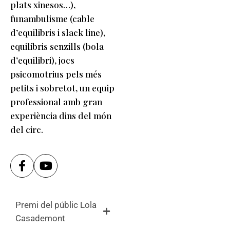
plats xinesos…),
funambulisme (cable
d’equilibris i slack line),
equilibris senzills (bola
d’equilibri), jocs
psicomotrius pels més
petits i sobretot, un equip
professional amb gran
experiència dins del món
del circ.
Premi del públic Lola
Casademont