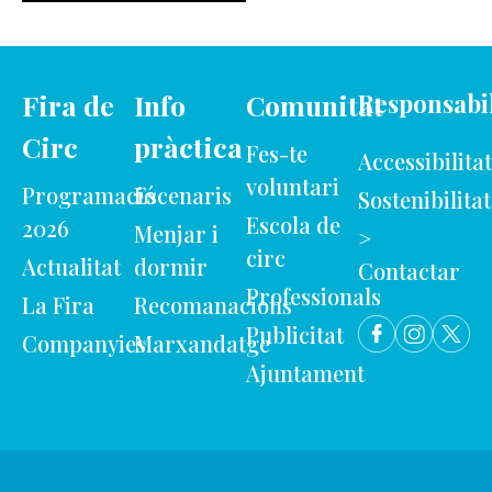
Fira de
Info
Comunitat
Responsabil
Circ
pràctica
Fes-te
Accessibilitat
voluntari
Programació
Escenaris
Sostenibilitat
Escola de
2026
Menjar i
>
circ
Actualitat
dormir
Contactar
Professionals
La Fira
Recomanacions
Publicitat
Companyies
Marxandatge
Ajuntament