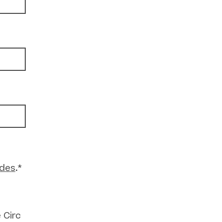
ades
.*
 Circ