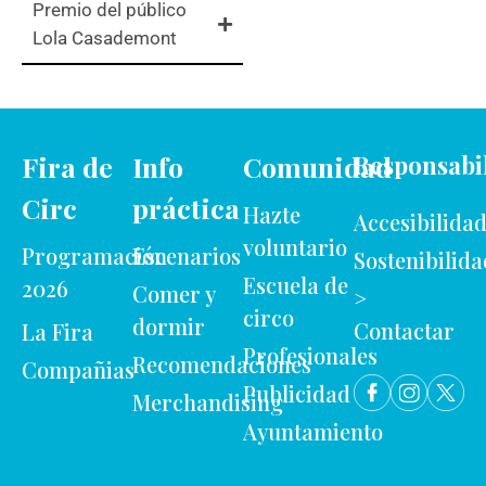
Premio del público
Lola Casademont
Fira de
Info
Comunidad
Responsabi
Circ
práctica
Hazte
Accesibilida
voluntario
Programación
Escenarios
Sostenibilida
Escuela de
2026
Comer y
>
circo
dormir
Contactar
La Fira
Profesionales
Recomendaciones
Compañias
Publicidad
Merchandising
Ayuntamiento