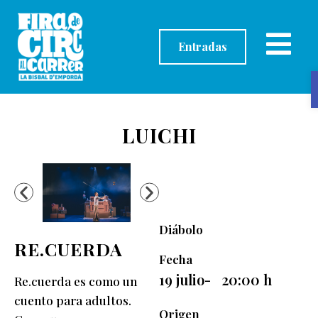
contenido
Entradas
LUICHI
Diábolo
RE.CUERDA
Fecha
19 julio
-
20:00
h
Re.cuerda es como un
cuento para adultos.
Origen