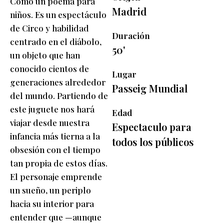
Como un poema para
Madrid
niños. Es un espectáculo
de Circo y habilidad
Duración
centrado en el diábolo,
50'
un objeto que han
conocido cientos de
Lugar
generaciones alrededor
Passeig Mundial
del mundo. Partiendo de
este juguete nos hará
Edad
viajar desde nuestra
Espectaculo para
infancia más tierna a la
todos los públicos
obsesión con el tiempo
tan propia de estos días.
El personaje emprende
un sueño, un periplo
hacia su interior para
entender que —aunque