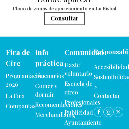
Plano de zonas de aparcamiento en La Bisbal
Consultar
Fira de
Info
Comunidad
Responsabi
Circ
práctica
Hazte
Accesibilida
voluntario
Programación
Escenarios
Sostenibilida
Escuela de
2026
Comer y
>
circo
dormir
Contactar
La Fira
Profesionales
Recomendaciones
Compañias
Publicidad
Merchandising
Ayuntamiento