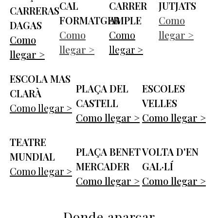
CAL
CARRER
JUTJATS
CARRERAS
FORMATGER
AMPLE
Como
DAGAS
Como
Como
llegar >
Como
llegar >
llegar >
llegar >
ESCOLA MAS
PLAÇA DEL
ESCOLES
CLARÀ
CASTELL
VELLES
Como llegar >
Como llegar >
Como llegar >
TEATRE
PLAÇA BENET
VOLTA D'EN
MUNDIAL
MERCADER
GAL·LÍ
Como llegar >
Como llegar >
Como llegar >
Donde aparcar