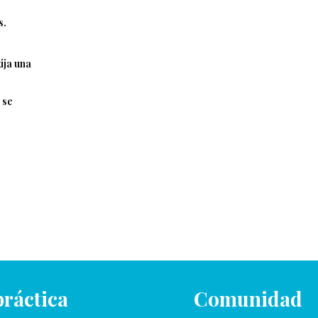
s.
ija una
 se
práctica
Comunidad