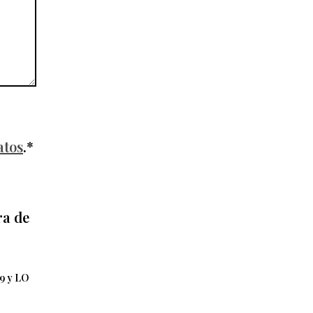
atos
.*
ra de
79 y LO