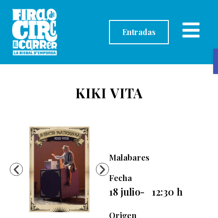
contenido
Entradas
KIKI VITA
Malabares
Fecha
18 julio
-
12:30
h
Origen