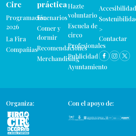
Circ
práctica
Hazte
Accesibilida
voluntario
Programación
Escenarios
Sostenibilida
Escuela de
2026
Comer y
>
circo
dormir
Contactar
La Fira
Profesionales
Recomendaciones
Compañias
Publicidad
Merchandising
Ayuntamiento
Organiza:
Con el apoyo de: