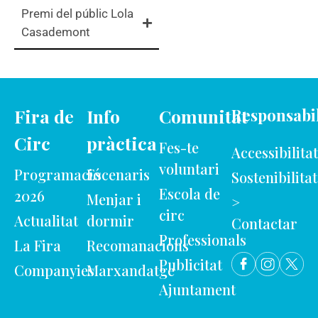
Premi del públic Lola
Casademont
Fira de
Info
Comunitat
Responsabil
Circ
pràctica
Fes-te
Accessibilitat
voluntari
Programació
Escenaris
Sostenibilitat
Escola de
2026
Menjar i
>
circ
Actualitat
dormir
Contactar
Professionals
La Fira
Recomanacions
Publicitat
Companyies
Marxandatge
Ajuntament