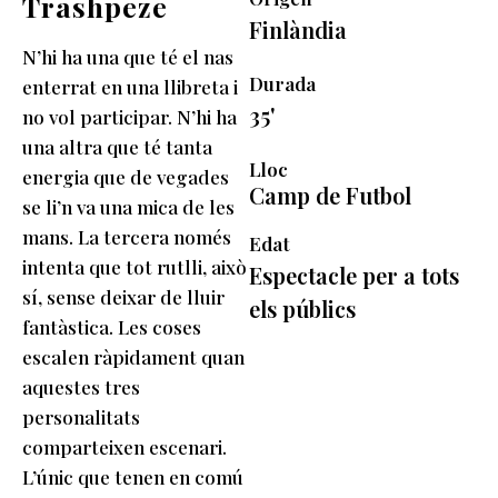
Trashpeze
Finlàndia
N’hi ha una que té el nas
Durada
enterrat en una llibreta i
35'
no vol participar. N’hi ha
una altra que té tanta
Lloc
energia que de vegades
Camp de Futbol
se li’n va una mica de les
mans. La tercera només
Edat
intenta que tot rutlli, això
Espectacle per a tots
sí, sense deixar de lluir
els públics
fantàstica. Les coses
escalen ràpidament quan
aquestes tres
personalitats
comparteixen escenari.
L’únic que tenen en comú