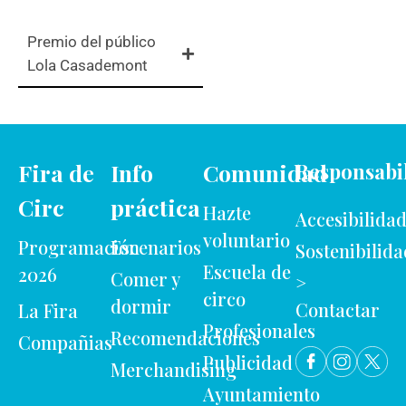
Premio del público
Lola Casademont
Fira de
Info
Comunidad
Responsabi
Circ
práctica
Hazte
Accesibilida
voluntario
Programación
Escenarios
Sostenibilida
Escuela de
2026
Comer y
>
circo
dormir
Contactar
La Fira
Profesionales
Recomendaciones
Compañias
Publicidad
Merchandising
Ayuntamiento