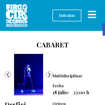
contenido
Entradas
CABARET
Multidisciplinar
Fecha
18 julio
-
23:00
h
Desfici
Origen