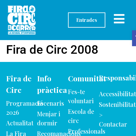
contingut
Entrades
Fira de Circ 2008
Fira de
Info
Comunitat
Responsabil
Circ
pràctica
Fes-te
Accessibilitat
voluntari
Programació
Escenaris
Sostenibilitat
Escola de
2026
Menjar i
>
circ
Actualitat
dormir
Contactar
Professionals
La Fira
Recomanacions